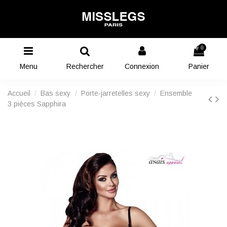
0
Menu
Rechercher
Connexion
Panier
Accueil
Bas sexy
Porte-jarretelles sexy
Ensemble
3 pièces Sapphira